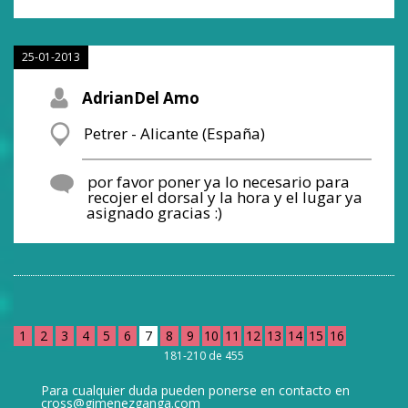
25-01-2013
AdrianDel Amo
Petrer - Alicante (España)
por favor poner ya lo necesario para
recojer el dorsal y la hora y el lugar ya
asignado gracias :)
1
2
3
4
5
6
7
8
9
10
11
12
13
14
15
16
181-210 de 455
Para cualquier duda pueden ponerse en contacto en
cross@gimenezganga.com