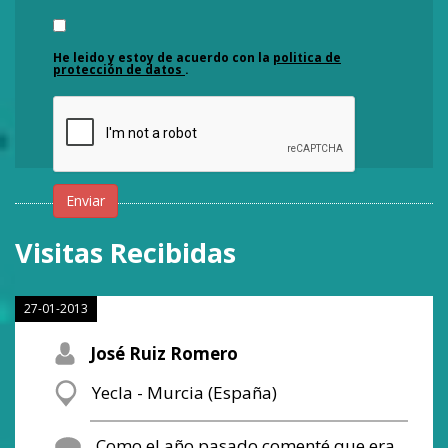
He leido y estoy de acuerdo con la
politica de
protección de datos
.
Enviar
Visitas Recibidas
27-01-2013
José Ruiz Romero
Yecla - Murcia (España)
Como el año pasado comenté que era