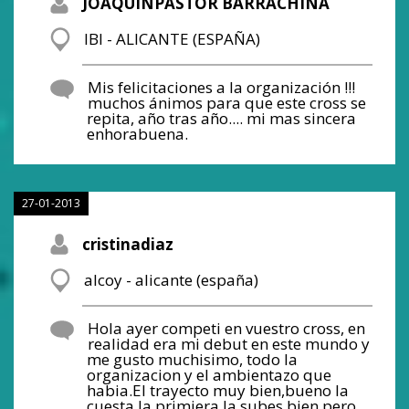
JOAQUINPASTOR BARRACHINA
IBI - ALICANTE (ESPAÑA)
Mis felicitaciones a la organización !!!
muchos ánimos para que este cross se
repita, año tras año.... mi mas sincera
enhorabuena.
27-01-2013
cristinadiaz
alcoy - alicante (españa)
Hola ayer competi en vuestro cross, en
realidad era mi debut en este mundo y
me gusto muchisimo, todo la
organizacion y el ambientazo que
habia.El trayecto muy bien,bueno la
cuesta la primiera la subes bien pero