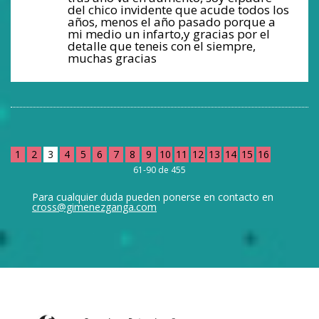
del chico invidente que acude todos los
años, menos el año pasado porque a
mi medio un infarto,y gracias por el
detalle que teneis con el siempre,
muchas gracias
1
2
3
4
5
6
7
8
9
10
11
12
13
14
15
16
61-90 de 455
Para cualquier duda pueden ponerse en contacto en
cross@gimenezganga.com