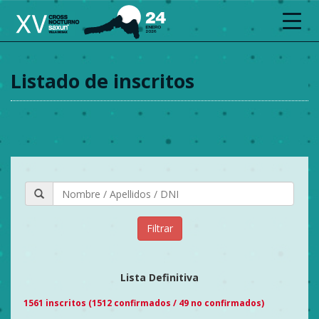
Toggl
navig
Listado de inscritos
Filtrar
Lista Definitiva
1561 inscritos (1512 confirmados / 49 no confirmados)