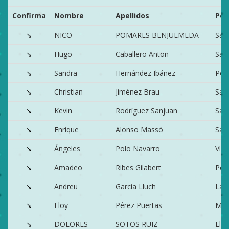
Confirma
Nombre
Apellidos
Pob
↘
NICO
POMARES BENJUEMEDA
San
↘
Hugo
Caballero Anton
San
↘
Sandra
Hernández Ibáñez
Port
↘
Christian
Jiménez Brau
San
↘
Kevin
Rodríguez Sanjuan
Sax
↘
Enrique
Alonso Massó
Sax
↘
Ángeles
Polo Navarro
Vill
↘
Amadeo
Ribes Gilabert
Ped
↘
Andreu
Garcia Lluch
La F
↘
Eloy
Pérez Puertas
Mon
↘
DOLORES
SOTOS RUIZ
Elda