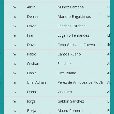
↘
Alicia
Muñoz Carpena
Pin
↘
Denise
Moreno Enguídanos
Man
↘
David
Sánchez Esteban
Alc
↘
Fran
Eugenio Fernández
Elc
↘
David
Cepa Garcia de Cuerva
Ibi
↘
Pablo
Cantos Ruano
Alm
↘
Cristian
Sanchez
Alm
↘
Daniel
Orts Ruano
Alic
↘
Unai Adrian
Perez de Arrilucea Le Floc'h
Alic
↘
Daria
Vinattieri
Alic
↘
Jorge
Galdón Sanchez
Ban
↘
Borja
Mateu Romero
ELC