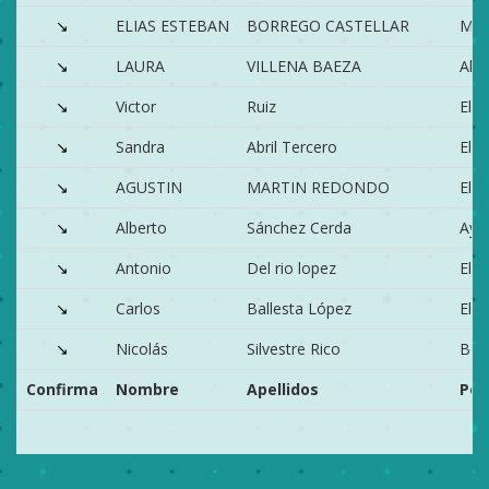
↘
ELIAS ESTEBAN
BORREGO CASTELLAR
MUR
↘
LAURA
VILLENA BAEZA
Alic
↘
Victor
Ruiz
Elc
↘
Sandra
Abril Tercero
Elc
↘
AGUSTIN
MARTIN REDONDO
Elx/
↘
Alberto
Sánchez Cerda
Ayo
↘
Antonio
Del rio lopez
Elx/
↘
Carlos
Ballesta López
El a
↘
Nicolás
Silvestre Rico
Boc
Confirma
Nombre
Apellidos
Pob