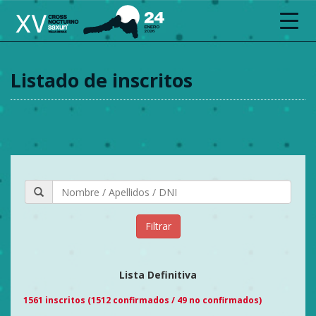
Toggl
navig
Listado de inscritos
Filtrar
Lista Definitiva
1561 inscritos (1512 confirmados / 49 no confirmados)