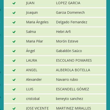
JUAN
LOPEZ GARCIA
M
Joaquin
Garcia Domenech
Ib
Maria Ángeles
Delgado Fernandez
Vi
Salma
Hebri Arfi
G
Maria Pilar
Morón Esteve
El
Ángel
Gabaldón Saúco
Vi
LAURA
ESCOLANO POMARES
El
ANGEL
ALBEROLA BOTELLA
a
Alexander
Navarro rubio
E
LUIS
ESCANDELL GÓMEZ
N
cristobal
beneyto sanchez
B
JOSE VICENTE
MARTINEZ MIRALLES
E