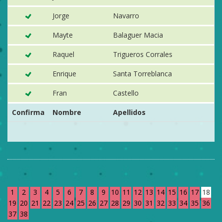
Jorge
Navarro
N
Mayte
Balaguer Macia
E
Raquel
Trigueros Corrales
A
Enrique
Santa Torreblanca
Y
Fran
Castello
N
Confirma
Nombre
Apellidos
P
1
2
3
4
5
6
7
8
9
10
11
12
13
14
15
16
17
18
19
20
21
22
23
24
25
26
27
28
29
30
31
32
33
34
35
36
37
38