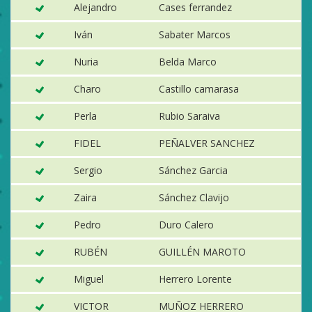
Alejandro
Cases ferrandez
T
Iván
Sabater Marcos
N
Nuria
Belda Marco
C
Charo
Castillo camarasa
C
Perla
Rubio Saraiva
M
FIDEL
PEÑALVER SANCHEZ
Ib
Sergio
Sánchez Garcia
S
Zaira
Sánchez Clavijo
On
Pedro
Duro Calero
P
RUBÉN
GUILLÉN MAROTO
S
Miguel
Herrero Lorente
S
VICTOR
MUÑOZ HERRERO
E