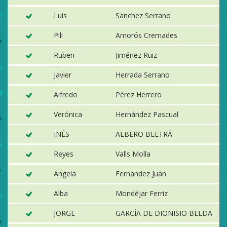
Luis
Sanchez Serrano
Vi
Pili
Amorós Cremades
P
Ruben
Jiménez Ruiz
E
Javier
Herrada Serrano
A
Alfredo
Pérez Herrero
S
Verónica
Hernández Pascual
Vi
INÉS
ALBERO BELTRÁ
N
Reyes
Valls Molla
A
Angela
Fernandez Juan
Ca
Alba
Mondéjar Ferriz
E
JORGE
GARCÍA DE DIONISIO BELDA
S