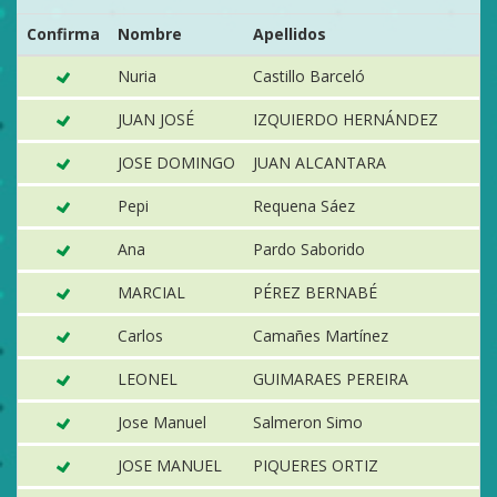
Confirma
Nombre
Apellidos
P
Nuria
Castillo Barceló
S
JUAN JOSÉ
IZQUIERDO HERNÁNDEZ
S
JOSE DOMINGO
JUAN ALCANTARA
E
Pepi
Requena Sáez
E
Ana
Pardo Saborido
E
MARCIAL
PÉREZ BERNABÉ
S
Carlos
Camañes Martínez
Vi
LEONEL
GUIMARAES PEREIRA
S
Jose Manuel
Salmeron Simo
E
JOSE MANUEL
PIQUERES ORTIZ
N