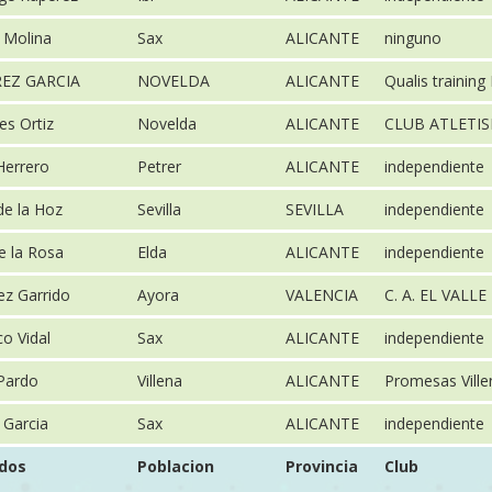
 Molina
Sax
ALICANTE
ninguno
EZ GARCIA
NOVELDA
ALICANTE
Qualis training
es Ortiz
Novelda
ALICANTE
CLUB ATLETI
 Herrero
Petrer
ALICANTE
independiente
de la Hoz
Sevilla
SEVILLA
independiente
e la Rosa
Elda
ALICANTE
independiente
ez Garrido
Ayora
VALENCIA
C. A. EL VALLE
o Vidal
Sax
ALICANTE
independiente
Pardo
Villena
ALICANTE
Promesas Ville
 Garcia
Sax
ALICANTE
independiente
idos
Poblacion
Provincia
Club