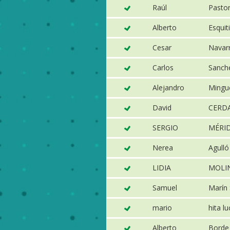
Raúl
Pasto
Alberto
Esquit
Cesar
Navar
Carlos
Sanch
Alejandro
Mingue
David
CERD
SERGIO
MÉRID
Nerea
Agull
LIDIA
MOLI
Samuel
Marín 
mario
hita l
Alberto
Borde