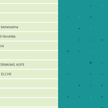
 beneixama
ld Novelda
nsa
HERMANAS ASPE
 ELCHE