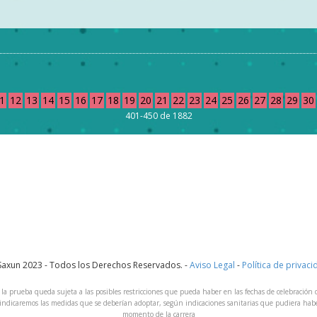
1
12
13
14
15
16
17
18
19
20
21
22
23
24
25
26
27
28
29
30
401-450 de 1882
Saxun 2023 - Todos los Derechos Reservados. -
Aviso Legal
-
Política de privac
 la prueba queda sujeta a las posibles restricciones que pueda haber en las fechas de celebración
indicaremos las medidas que se deberían adoptar, según indicaciones sanitarias que pudiera habe
momento de la carrera