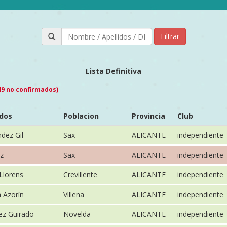
Filtrar
Lista Definitiva
 49 no confirmados)
idos
Poblacion
Provincia
Club
dez Gil
Sax
ALICANTE
independiente
az
Sax
ALICANTE
independiente
Llorens
Crevillente
ALICANTE
independiente
 Azorín
Villena
ALICANTE
independiente
ez Guirado
Novelda
ALICANTE
independiente