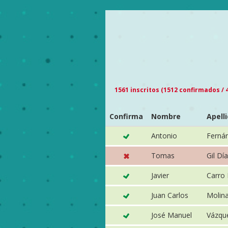
1561 inscritos (1512 confirmados /
Confirma
Nombre
Apell
Antonio
Fernán
Tomas
Gil Dí
Javier
Carro 
Juan Carlos
Molina
José Manuel
Vázqu