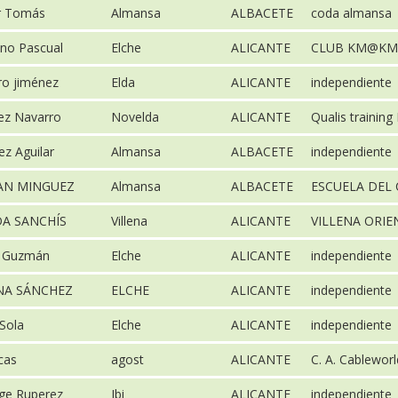
r Tomás
Almansa
ALBACETE
coda almansa
ino Pascual
Elche
ALICANTE
CLUB KM@KM
ro jiménez
Elda
ALICANTE
independiente
ez Navarro
Novelda
ALICANTE
Qualis training
z Aguilar
Almansa
ALBACETE
independiente
AN MINGUEZ
Almansa
ALBACETE
ESCUELA DEL
A SANCHÍS
Villena
ALICANTE
VILLENA ORI
ó Guzmán
Elche
ALICANTE
independiente
NA SÁNCHEZ
ELCHE
ALICANTE
independiente
Sola
Elche
ALICANTE
independiente
ucas
agost
ALICANTE
C. A. Cablewor
ge Ruperez
Ibi
ALICANTE
independiente