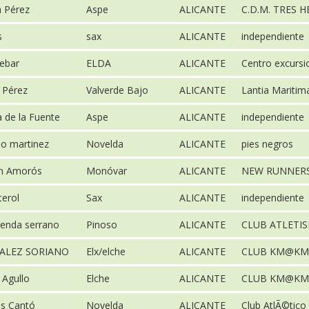
a Pérez
Aspe
ALICANTE
C.D.M. TRES 
s
sax
ALICANTE
independiente
ebar
ELDA
ALICANTE
Centro excursio
 Pérez
Valverde Bajo
ALICANTE
Lantia Mariti
 de la Fuente
Aspe
ALICANTE
independiente
ño martinez
Novelda
ALICANTE
pies negros
n Amorós
Monóvar
ALICANTE
NEW RUNNER
terol
Sax
ALICANTE
independiente
enda serrano
Pinoso
ALICANTE
CLUB ATLETI
ALEZ SORIANO
Elx/elche
ALICANTE
CLUB KM@KM
 Agullo
Elche
ALICANTE
CLUB KM@KM
es Cantó
Novelda
ALICANTE
Club AtlÃ©tico