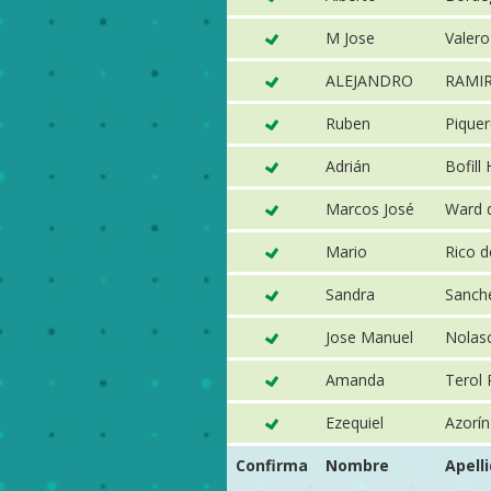
M Jose
Valero
ALEJANDRO
RAMIR
Ruben
Piquer
Adrián
Bofill
Marcos José
Ward 
Mario
Rico d
Sandra
Sanch
Jose Manuel
Nolasc
Amanda
Terol 
Ezequiel
Azorín
Confirma
Nombre
Apell