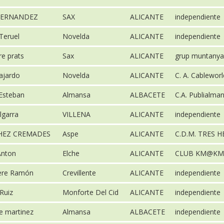
FERNANDEZ
SAX
ALICANTE
independiente
Teruel
Novelda
ALICANTE
independiente
re prats
Sax
ALICANTE
grup muntanya
ajardo
Novelda
ALICANTE
C. A. Cablewor
Esteban
Almansa
ALBACETE
C.A. Publialma
lgarra
VILLENA
ALICANTE
independiente
HEZ CREMADES
Aspe
ALICANTE
C.D.M. TRES 
Anton
Elche
ALICANTE
CLUB KM@KM
re Ramón
Crevillente
ALICANTE
independiente
Ruiz
Monforte Del Cid
ALICANTE
independiente
e martinez
Almansa
ALBACETE
independiente