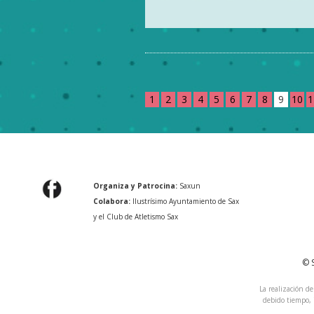
1
2
3
4
5
6
7
8
9
10
1
Organiza y Patrocina:
Saxun
Colabora:
Ilustrísimo Ayuntamiento de Sax
y el Club de Atletismo Sax
© 
La realización de
debido tiempo, 