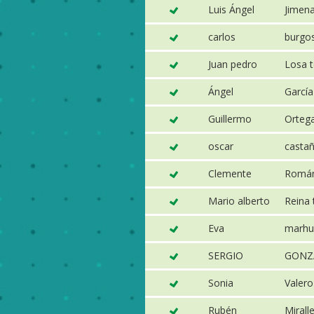
Luis Ángel
Jimen
carlos
burgo
Juan pedro
Losa t
Ángel
García
Guillermo
Ortega
oscar
casta
Clemente
Romá
Mario alberto
Reina 
Eva
marhu
SERGIO
GONZ
Sonia
Valero
Rubén
Mirall