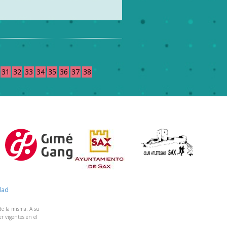
31
32
33
34
35
36
37
38
idad
 de la misma. A su
r vigentes en el